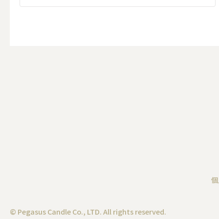
その他
ALL
（形から選ぶ）キャンド
ALL
個
ボールキ
© Pegasus Candle Co., LTD. All rights reserved.