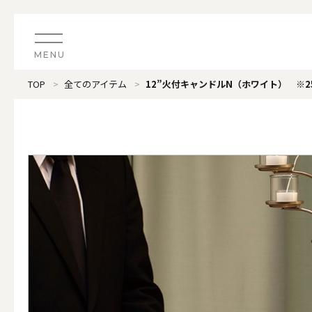
MENU
TOP
全てのアイテム
12”火付キャンドルN（ホワイト） ※2
CATEGORY
すべてのアイテム
（ブランド）LOOPLE 
カテゴリから探す
ALL
#タグから探す
価格で探す
（ブランド）offti 《
色で探す
ALL