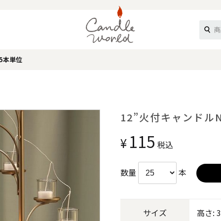
5本単位
《ループル》
12”火付キャンドル
115
¥
税込
数量
本
オフティ》
サイズ
高さ: 3