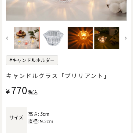
価格で探す
0
20000
円
円
～
クリア
OK
#キャンドルホルダー
色で探す
キャンドルグラス「ブリリアント」
770
¥
税込
高さ: 5cm
サイズ
お買い物ガイド
企業情報
お知らせ
お問い合わせ
直径: 9.2cm