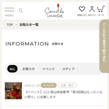
お気に入り
ログイン
カート
MENU
TOP
お知らせ一覧
ログイン・新規会員登録
こ
だ
わ
り
条
INFORMATION
お知らせ
件
で
絞
お気に入り一覧
カートを見る
り
込
む
すべてのアイテム
ALL
お知らせ
イベント
メディア
カテゴリから探す
2024.11.29
イベント
出展・展示
【イベント】12/1 岡山県倉敷市「第3回岡山もったいな
#タグから探す
い祭り」に出展します
価格で探す