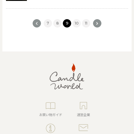
<
7
8
9
10
11
>
お買い物ガイド
運営企業