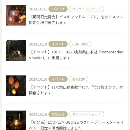
2024.10.21
お知らせ
オンラインショップ
【期間限定発売】バスキャンドル「プカ」をクリスマス
限定仕様で発売します
2024.10.18
イベント
出展・展示
【イベント】10/19、10/20山梨県山中湖「sotosotoday
s market」に出展します
2024.10.16
イベント
商品提供
【イベント】11/9岡山県倉敷市にて「竹灯籠まつり」が
開催されます
2024.10.16
お知らせ
オンラインショップ
【新発売】LOOPLE×GGCrewのグローブコースターをイ
ベント限定で販売開始しました