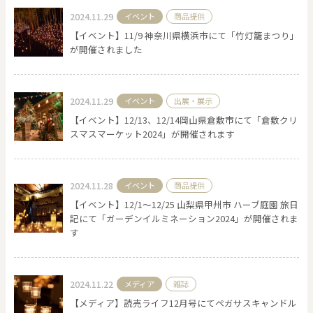
2024.11.29
イベント
商品提供
【イベント】11/9 神奈川県横浜市にて「竹灯籠まつり」
が開催されました
0
20000
円
円
～
クリア
OK
2024.11.29
イベント
出展・展示
【イベント】12/13、12/14岡山県倉敷市にて「倉敷クリ
スマスマーケット2024」が開催されます
色で探す
2024.11.28
イベント
商品提供
【イベント】12/1〜12/25 山梨県甲州市 ハーブ庭園 旅日
記にて「ガーデンイルミネーション2024」が開催されま
す
お買い物ガイド
企業情報
お知らせ
お問い合わせ
2024.11.22
メディア
雑誌
【メディア】読売ライフ12月号にてペガサスキャンドル