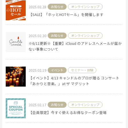
2025.02.28
お知らせ
オンラインショップ
【SALE】「ホッとHOTセール」を開催します
0
20000
円
円
～
2025.02.20
お知らせ
オンラインショップ
クリア
OK
※6/11更新※【重要】iCloud のアドレスへメールが届か
ない事象について
色で探す
2025.02.19
イベント
セミナー・体験
【イベント】4/13 キャンドルのプロが贈る コンサート
「あかりと音楽。」at ザ マグリット
2025.02.17
お知らせ
オンラインショップ
お買い物ガイド
企業情報
お知らせ
お問い合わせ
【会員限定】今すぐ使えるお得なクーポン登場