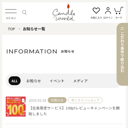
お気に入り
ログイン
カート
MENU
TOP
お知らせ一覧
ログイン・新規会員登録
こ
だ
わ
り
条
INFORMATION
お知らせ
件
で
絞
お気に入り一覧
カートを見る
り
込
む
すべてのアイテム
ALL
お知らせ
イベント
メディア
カテゴリから探す
2025.02.28
お知らせ
オンラインショップ
【会員限定サービス】100ptレビューキャンペーンを開
#タグから探す
始しました
価格で探す