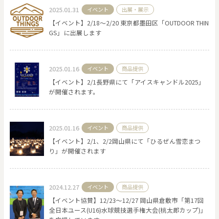
2025.01.31
イベント
出展・展示
【イベント】2/18〜2/20 東京都墨田区「OUTDOOR THIN
GS」に出展します
2025.01.16
イベント
商品提供
【イベント】2/1長野県にて「アイスキャンドル2025」
が開催されます。
2025.01.16
イベント
商品提供
【イベント】2/1、2/2岡山県にて「ひるぜん雪恋まつ
り」が開催されます
2024.12.27
イベント
商品提供
【イベント協賛】12/23〜12/27 岡山県倉敷市「第17回
全日本ユース(U16)水球競技選手権大会(桃太郎カップ)」