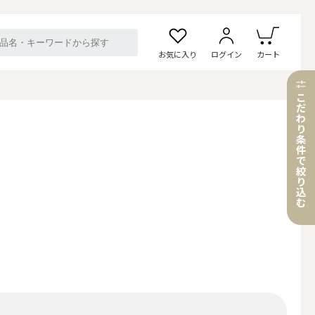
お気に入り
ログイン
カート
こ
だ
わ
り
条
件
で
絞
り
込
む