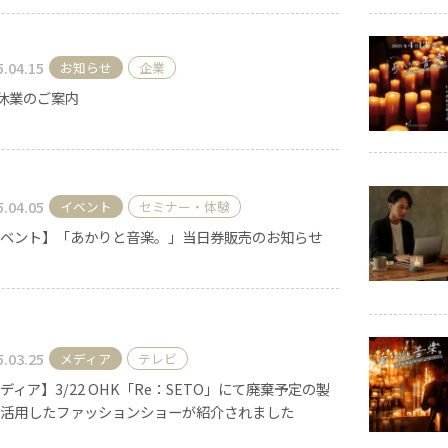
キャンドル
フローティングキャンドル
5.04.15
お知らせ
企業
休業のご案内
キャンドルグラス
5.04.05
イベント
セミナー・体験
ベント】「あかりと音楽。」当日券販売のお知らせ
ルプレート
ランタン
5.03.25
メディア
テレビ
ディア】3/22 OHK「Re：SETO」にて廃棄予定の製
ット
活用したファッションショーが紹介されました