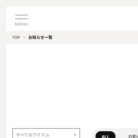
MENU
TOP
お知らせ一覧
CATEGORY
すべてのアイテム
（ブランド）LOOPLE 
カテゴリから探す
ALL
#タグから探す
価格で探す
（ブランド）offti 《
色で探す
ALL
すべてのアイテム
ALL
お知