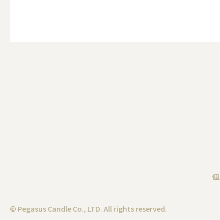
その他
ALL
（形から選ぶ）キャンド
ALL
個
ボールキ
© Pegasus Candle Co., LTD. All rights reserved.