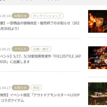
5.05.16
お知らせ
オンラインショップ
《ゆらぎ》
要】一部商品の価格改定・販売終了のお知らせ（202
5月30日より）
5.04.21
イベント
出展・展示
ベント】5/17、5/18愛知県常滑市「FIELDSTYLE JAP
 2025」に出展します
アロマキャンドル
5.04.17
お知らせ
商品
ャンドル
ピラーキャンドル
発売】イベント限定「アウトドアモンスター×LOOP
」コラボアイテム