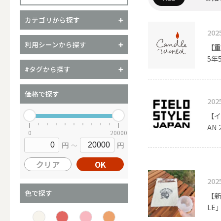
カテゴリから探す
202
（ブランド）YURAGI
利用シーンから探す
【重
5年
ALL
#タグから探す
価格で探す
202
【イ
キャンドル
AN
0
20000
円
円
～
ALL
クリア
OK
202
カップキ
色で探す
【新
LE