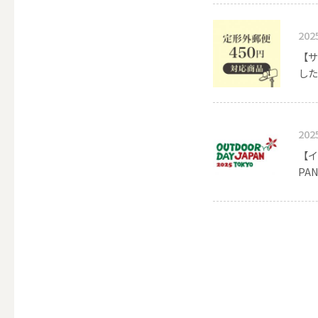
ALL
202
【サ
した
点火・消火ツール
ALL
202
【イ
PA
手作りキャンドル
ALL
本格手作