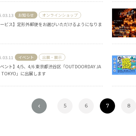
5.03.13
お知らせ
オンラインショップ
ービス】定形外郵便をお選びいただけるようになりま
5.03.11
イベント
出展・展示
ベント】4/5、4/6 東京都渋谷区「OUTDOORDAY JA
N TOKYO」に出展します
<
5
6
7
8
手作りキット
りキャンドル材料