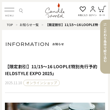
お気に入り
ログイン
カート
MENU
TOP
お知らせ一覧
【限定割引】11/15～16 LOOPLE特別先行予約「FIELDSTYLE EXPO 2025」
ログイン・新規会員登録
こ
だ
わ
り
条
INFORMATION
お知らせ
件
で
絞
お気に入り一覧
カートを見る
り
込
む
【限定割引】11/15～16 LOOPLE特別先行予約「F
すべてのアイテム
IELDSTYLE EXPO 2025」
2025.11.10
オンラインショップ
カテゴリから探す
#タグから探す
価格で探す