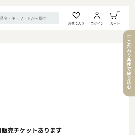
お気に入り
ログイン
カート
こ
だ
わ
り
条
件
で
絞
り
込
む
当日販売チケットあります