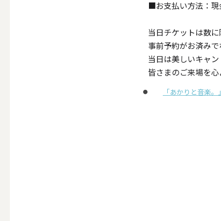
■お支払い方法：現金
当日チケットは数に
事前予約がお済みで
その他
当日は美しいキャン
皆さまのご来場を心
ALL
「あかりと音楽。
（形から選ぶ）キャンド
ALL
ボールキ