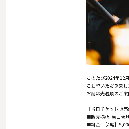
ALL
点火・消火ツール
ALL
このたび2024年1
手作りキャンドル
ご要望いただきまし
お席は先着順のご案
ALL
【当日チケット販売
■販売場所: 当日
■料金: ［A席］5,00
本格手作