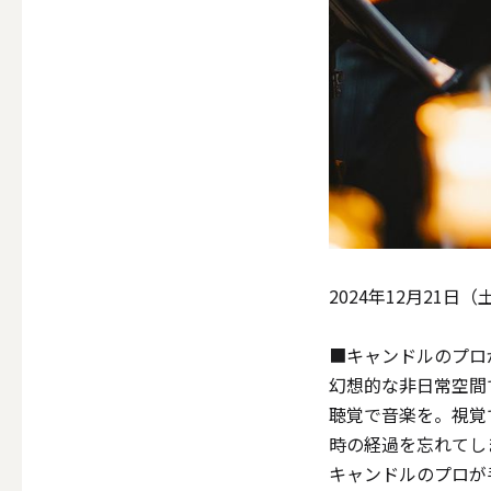
ALL
点火・消火ツール
ALL
2024年12月21
手作りキャンドル
■キャンドルのプロ
幻想的な非日常空間で
ALL
聴覚で音楽を。視覚
時の経過を忘れてし
キャンドルのプロが
本格手作