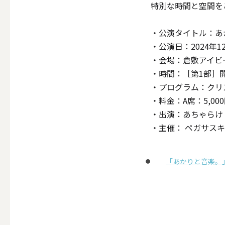
特別な時間と空間を
・公演タイトル：あ
・公演日：2024年1
その他
・会場：倉敷アイビ
・時間：［第1部］開演
ALL
・プログラム：クリ
・料金：A席：5,000
・出演：あちゃらけ
・主催： ペガサス
（形から選ぶ）キャンド
「あかりと音楽。
ALL
ボールキ