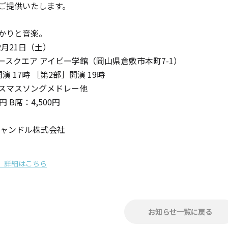
ご提供いたします。
かりと音楽。
2月21日（土）
ースクエア アイビー学館（岡山県倉敷市本町7-1）
 17時 ［第2部］開演 19時
キャンドルグッズ
スマスソングメドレー他
円 B席：4,500円
キャンドル株式会社
ル
」詳細はこちら
ピラーキャンドル
ャンドル
カップキャンドル
お知らせ一覧に戻る