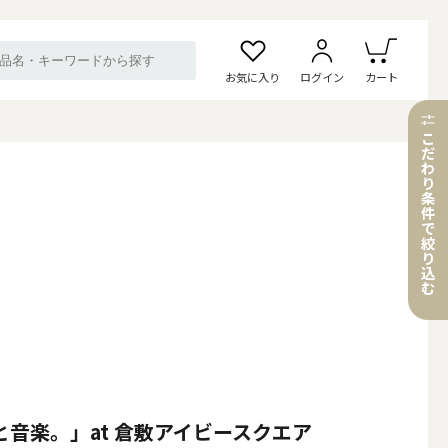
お気に入り
ログイン
カート
こ
だ
わ
り
条
件
で
絞
り
込
む
と音楽。」at 倉敷アイビースクエア