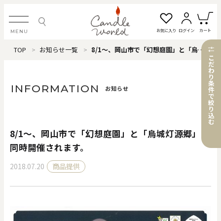
お気に入り
ログイン
カート
MENU
TOP
お知らせ一覧
8/1～、岡山市で「幻想庭園」と「烏城灯源郷」が同時開催されます。
ログイン・新規会員登録
こ
だ
わ
り
条
INFORMATION
お知らせ
件
で
絞
お気に入り一覧
カートを見る
り
込
む
8/1～、岡山市で「幻想庭園」と「烏城灯源郷」が
すべてのアイテム
同時開催されます。
2018.07.20
商品提供
カテゴリから探す
#タグから探す
価格で探す