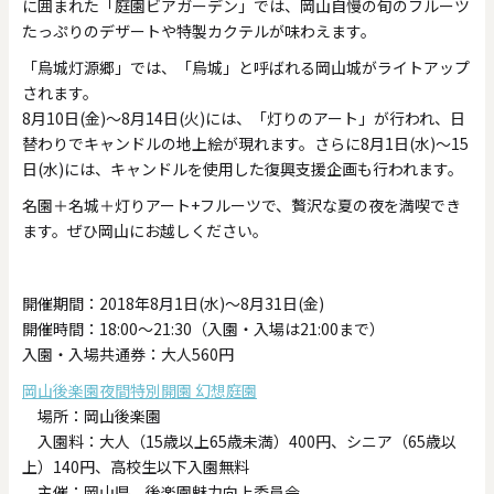
に囲まれた「庭園ビアガーデン」では、岡山自慢の旬のフルーツ
たっぷりのデザートや特製カクテルが味わえます。
「烏城灯源郷」では、「烏城」と呼ばれる岡山城がライトアップ
されます。
8月10日(金)～8月14日(火)には、「灯りのアート」が行われ、日
替わりでキャンドルの地上絵が現れます。さらに8月1日(水)～15
日(水)には、キャンドルを使用した復興支援企画も行われます。
名園＋名城＋灯りアート+フルーツで、贅沢な夏の夜を満喫でき
ます。ぜひ岡山にお越しください。
開催期間：2018年8月1日(水)～8月31日(金)
開催時間：18:00～21:30（入園・入場は21:00まで）
入園・入場共通券：大人560円
岡山後楽園夜間特別開園 幻想庭園
場所：岡山後楽園
入園料：大人（15歳以上65歳未満）400円、シニア（65歳以
上）140円、高校生以下入園無料
主催：岡山県、後楽園魅力向上委員会