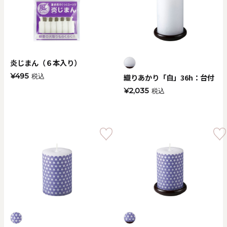
価格で探す
0
20000
円
円
～
炎じまん（６本入り）
¥495
織りあかり「白」36h：台付
税込
クリア
OK
¥2,035
税込
色で探す
お買い物ガイド
企業情報
お知らせ
お問い合わせ