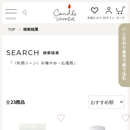
お気に入り
ログイン
カート
MENU
TOP
検索結果
ログイン・新規会員登録
こ
だ
わ
り
SEARCH
条
検索結果
件
で
お気に入り一覧
カートを見る
「（利用シーン）お悔やみ・仏壇用」
絞
り
込
む
すべてのアイテム
全
23商品
カテゴリから探す
#タグから探す