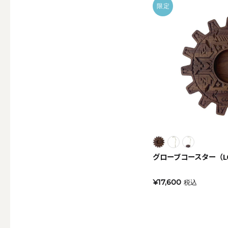
限定
その他
ALL
（形から選ぶ）キャンド
グローブコースター（LO
ALL
¥17,600
税込
ボールキ