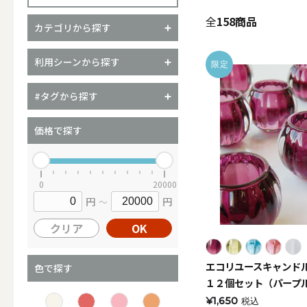
全
158商品
カテゴリから探す
（ブランド）YURAGI
利用シーンから探す
限定
ALL
#タグから探す
価格で探す
キャンドル
0
20000
円
円
～
ALL
クリア
OK
エコリユースキャンド
カップキ
色で探す
１２個セット（パープ
¥1,650
税込