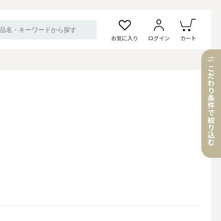
お気に入り
ログイン
カート
こ
だ
わ
り
条
件
で
絞
り
込
む