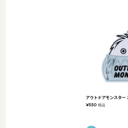
ALL
点火・消火ツール
ALL
手作りキャンドル
アウトドアモンスター 
ALL
¥550
税込
本格手作