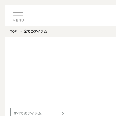
MENU
TOP
全てのアイテム
CATEGORY
すべてのアイテム
（ブランド）LOOPLE 
カテゴリから探す
ALL
#タグから探す
価格で探す
（ブランド）offti 《
色で探す
ALL
すべてのアイテム