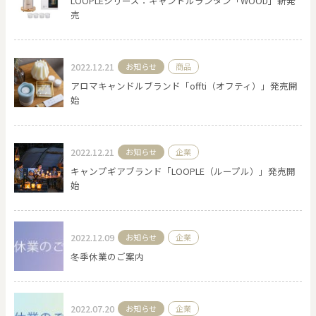
LOOPLEシリーズ：キャンドルランタン「WOOD」新発
売
0
20000
2022.12.21
お知らせ
商品
円
円
～
アロマキャンドルブランド「offti（オフティ）」発売開
クリア
OK
始
色で探す
2022.12.21
お知らせ
企業
キャンプギアブランド「LOOPLE（ループル）」発売開
始
2022.12.09
お知らせ
企業
冬季休業のご案内
お買い物ガイド
企業情報
お知らせ
お問い合わせ
2022.07.20
お知らせ
企業