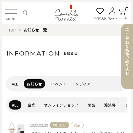
お気に入り
ログイン
カート
MENU
TOP
お知らせ一覧
ログイン・新規会員登録
こ
だ
わ
り
条
INFORMATION
お知らせ
件
で
絞
お気に入り一覧
カートを見る
り
込
む
すべてのアイテム
ALL
お知らせ
イベント
メディア
カテゴリから探す
ALL
企業
オンラインショップ
商品
渡邉邸
その
#タグから探す
2023.02.28
お知らせ
商品
価格で探す