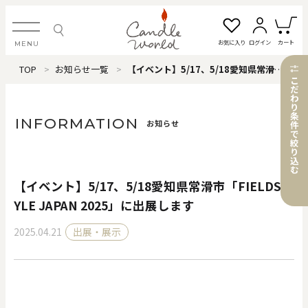
お気に入り
ログイン
カート
MENU
TOP
お知らせ一覧
【イベント】5/17、5/18愛知県常滑市「FIELDSTYLE JAPAN 2025」に出展します
ログイン・新規会員登録
こ
だ
わ
り
条
INFORMATION
お知らせ
件
で
絞
お気に入り一覧
カートを見る
り
込
む
【イベント】5/17、5/18愛知県常滑市「FIELDST
すべてのアイテム
YLE JAPAN 2025」に出展します
2025.04.21
出展・展示
カテゴリから探す
#タグから探す
価格で探す