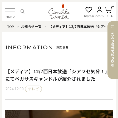
お気に入り
ログイン
カート
MENU
TOP
お知らせ一覧
【メディア】12/7西日本放送「シアワセ気分！」にてペガサスキャンドルが紹介されました
ログイン・新規会員登録
こ
だ
わ
り
条
INFORMATION
お知らせ
件
で
絞
お気に入り一覧
カートを見る
り
込
む
【メディア】12/7西日本放送「シアワセ気分！」
すべてのアイテム
にてペガサスキャンドルが紹介されました
2024.12.09
テレビ
カテゴリから探す
#タグから探す
価格で探す