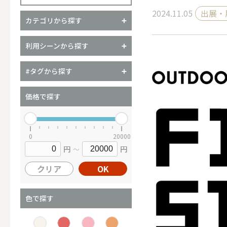
2024.11.05
出展・
カテゴリから探す
（ブランド）YURAGI
利用シーンから探す
ALL
#タグから探す
価格で探す
キャンドル
0
20000
円
円
～
ALL
クリア
OK
カップキ
色で探す