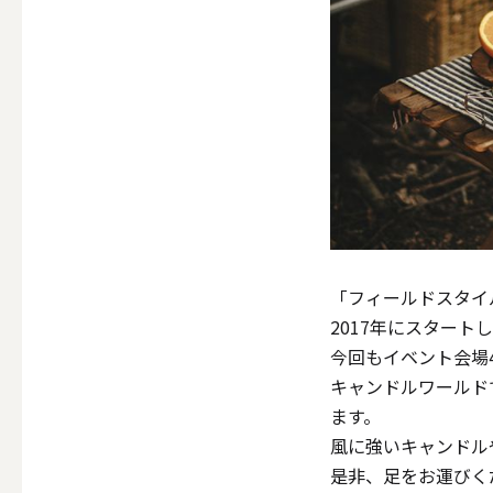
ALL
点火・消火ツール
ALL
「フィールドスタイ
手作りキャンドル
2017年にスター
今回もイベント会場
キャンドルワールドで
ALL
ます。
風に強いキャンドル
是非、足をお運びく
本格手作