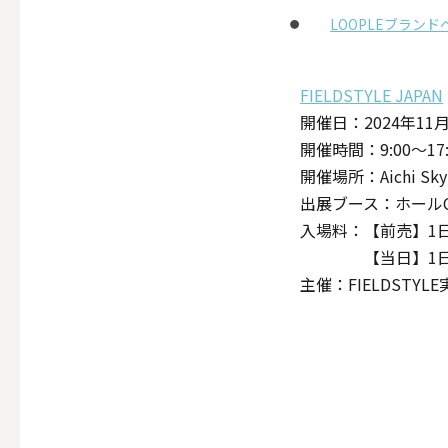
LOOPLEブラン
FIELDSTYLE JAPAN
その他
開催日：2024年11
開催時間：9:00〜1
ALL
開催場所：Aichi 
出展ブース：ホールC 2
入場料：【前売】1日券1
【当日】1日券2
（形から選ぶ）キャンド
主催：FIELDSTYL
ALL
ボールキ