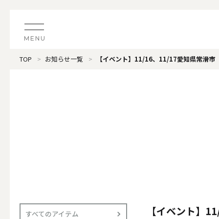
MENU
TOP
お知らせ一覧
【イベント】11/16、11/17愛知県常滑市「F
CATEGORY
すべてのアイテム
（ブランド）LOOPLE 
カテゴリから探す
ALL
#タグから探す
価格で探す
（ブランド）offti 《
色で探す
ALL
【イベント】11/
すべてのアイテム