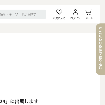
お気に入り
ログイン
カート
こ
だ
わ
り
条
件
で
絞
り
込
む
2024」に出展します