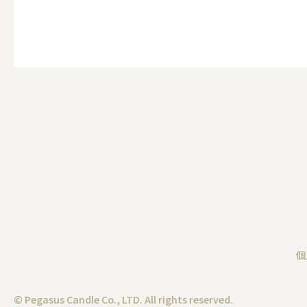
その他キ
（利用シーン）アウトド
ALL
キャンド
個
（利用シーン）インテリ
© Pegasus Candle Co., LTD. All rights reserved.