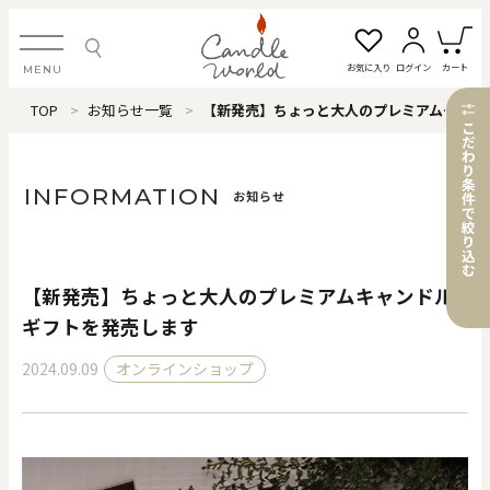
お気に入り
ログイン
カート
MENU
TOP
お知らせ一覧
【新発売】ちょっと大人のプレミアムキャンドルギフトを発売します
ログイン・新規会員登録
こ
だ
わ
り
条
INFORMATION
お知らせ
件
で
絞
お気に入り一覧
カートを見る
り
込
む
【新発売】ちょっと大人のプレミアムキャンドル
すべてのアイテム
ギフトを発売します
2024.09.09
オンラインショップ
カテゴリから探す
#タグから探す
価格で探す