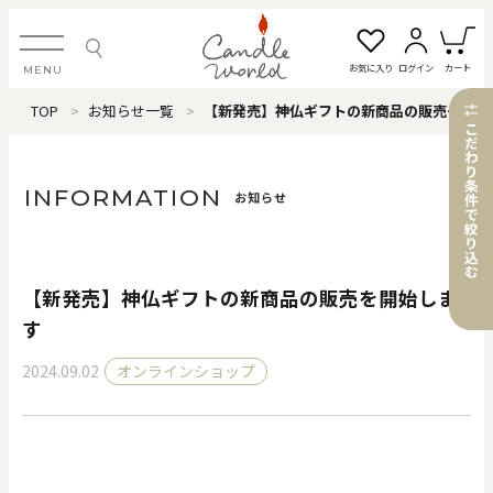
お気に入り
ログイン
カート
MENU
TOP
お知らせ一覧
【新発売】神仏ギフトの新商品の販売を開始します
ログイン・新規会員登録
こ
だ
わ
り
条
INFORMATION
お知らせ
件
で
絞
お気に入り一覧
カートを見る
り
込
む
【新発売】神仏ギフトの新商品の販売を開始しま
すべてのアイテム
す
2024.09.02
オンラインショップ
カテゴリから探す
#タグから探す
価格で探す