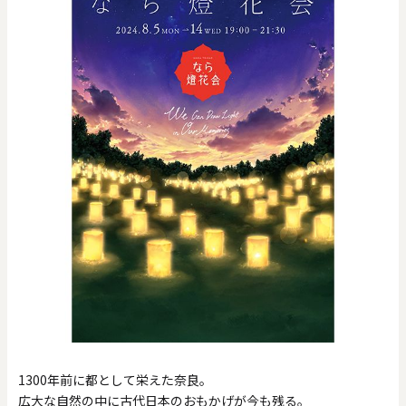
0
20000
円
円
～
クリア
OK
色で探す
お買い物ガイド
企業情報
お知らせ
お問い合わせ
1300年前に都として栄えた奈良。
広大な自然の中に古代日本のおもかげが今も残る。