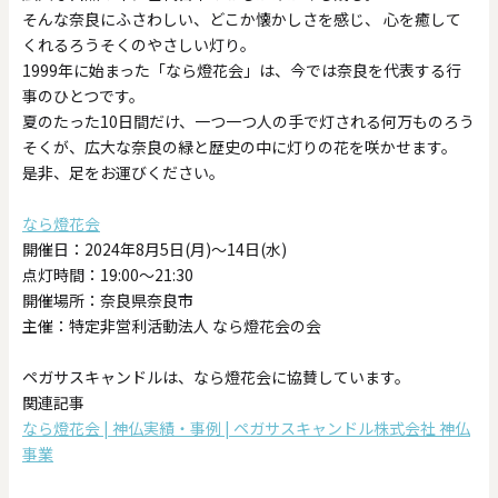
そんな奈良にふさわしい、どこか懐かしさを感じ、 心を癒して
くれるろうそくのやさしい灯り。
1999年に始まった「なら燈花会」は、今では奈良を代表する行
事のひとつです。
夏のたった10日間だけ、一つ一つ人の手で灯される何万ものろう
そくが、広大な奈良の緑と歴史の中に灯りの花を咲かせます。
是非、足をお運びください。
なら燈花会
開催日：2024年8月5日(月)～14日(水)
点灯時間：19:00～21:30
開催場所：奈良県奈良市
主催：特定非営利活動法人 なら燈花会の会
ペガサスキャンドルは、なら燈花会に協賛しています。
関連記事
なら燈花会 | 神仏実績・事例 | ペガサスキャンドル株式会社 神仏
事業