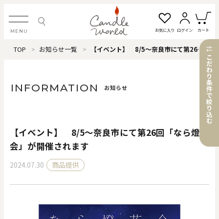
お気に入り
ログイン
カート
MENU
TOP
お知らせ一覧
【イベント】 8/5～奈良市にて第26回「なら燈花会」が開催されます
ログイン・新規会員登録
こ
だ
わ
り
条
INFORMATION
お知らせ
件
で
絞
お気に入り一覧
カートを見る
り
込
む
【イベント】 8/5～奈良市にて第26回「なら燈花
すべてのアイテム
会」が開催されます
2024.07.30
商品提供
カテゴリから探す
#タグから探す
価格で探す