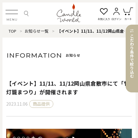
お気に入り
ログイン
カート
MENU
TOP
お知らせ一覧
【イベント】11/11、11/12岡山県倉敷市にて「竹灯籠まつり」が開催されます
ログイン・新規会員登録
こ
だ
わ
り
条
INFORMATION
お知らせ
件
で
絞
お気に入り一覧
カートを見る
り
込
む
【イベント】11/11、11/12岡山県倉敷市にて「竹
すべてのアイテム
灯籠まつり」が開催されます
2023.11.06
商品提供
カテゴリから探す
#タグから探す
価格で探す