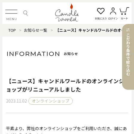
お気に入り
ログイン
カート
MENU
TOP
お知らせ一覧
【ニュース】キャンドルワールドのオンラインショップがリニューアルしました
ログイン・新規会員登録
こ
だ
わ
り
条
INFORMATION
お知らせ
件
で
絞
お気に入り一覧
カートを見る
り
込
む
【ニュース】キャンドルワールドのオンラインシ
すべてのアイテム
ョップがリニューアルしました
2023.11.02
オンラインショップ
カテゴリから探す
#タグから探す
平素より、弊社のオンラインショップをご利用いただき、誠にあ
価格で探す