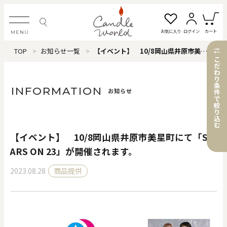
お気に入り
ログイン
カート
MENU
TOP
お知らせ一覧
【イベント】 10/8岡山県井原市美星町にて「STARS ON 23」が開催されます。
ログイン・新規会員登録
こ
だ
わ
り
条
INFORMATION
お知らせ
件
で
絞
お気に入り一覧
カートを見る
り
込
む
【イベント】 10/8岡山県井原市美星町にて「ST
すべてのアイテム
ARS ON 23」が開催されます。
2023.08.28
商品提供
カテゴリから探す
#タグから探す
価格で探す