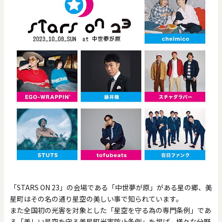
0
20000
円
円
～
クリア
OK
色で探す
「STARS ON 23」の会場である「中世夢が原」がある星の郷、美
お買い物ガイド
企業情報
お知らせ
お問い合わせ
星町はその名の通り星空の美しい事で知られています。
また全国初の光害を対象とした「星空を守る為の専門条例」であ
る「美しい星空を守る美星町光害防止条例」を掲げ、様々な分野