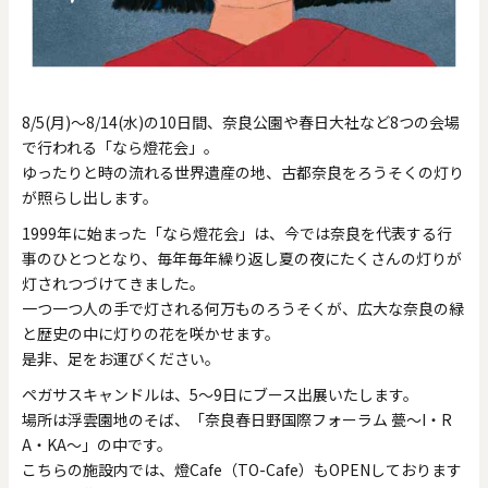
8/5(月)～8/14(水)の10日間、奈良公園や春日大社など8つの会場
で行われる「なら燈花会」。
ゆったりと時の流れる世界遺産の地、古都奈良をろうそくの灯り
が照らし出します。
1999年に始まった「なら燈花会」は、今では奈良を代表する行
事のひとつとなり、毎年毎年繰り返し夏の夜にたくさんの灯りが
灯されつづけてきました。
一つ一つ人の手で灯される何万ものろうそくが、広大な奈良の緑
と歴史の中に灯りの花を咲かせます。
是非、足をお運びください。
ペガサスキャンドルは、5～9日にブース出展いたします。
場所は浮雲園地のそば、「奈良春日野国際フォーラム 甍～I・R
A・KA～」の中です。
こちらの施設内では、燈Cafe（TO-Cafe）もOPENしております