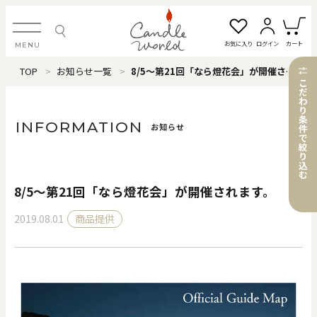
お気に入り
ログイン
カート
MENU
TOP
お知らせ一覧
8/5～第21回「なら燈花会」が開催されます。
ログイン・新規会員登録
こ
だ
わ
り
条
INFORMATION
お知らせ
件
で
絞
お気に入り一覧
カートを見る
り
込
む
8/5～第21回「なら燈花会」が開催されます。
すべてのアイテム
2019.08.01
商品提供
カテゴリから探す
#タグから探す
価格で探す