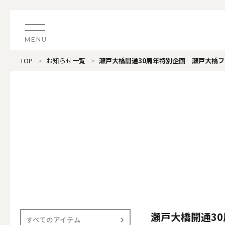
MENU
TOP
お知らせ一覧
瀬戸大橋開通30周年特別企画 瀬戸大橋フ
CATEGORY
すべてのアイテム
（ブランド）LOOPLE 
カテゴリから探す
ALL
#タグから探す
価格で探す
（ブランド）offti 《
色で探す
ALL
瀬戸大橋開通3
すべてのアイテム