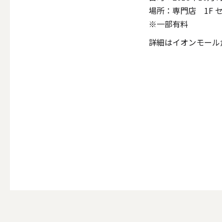
ALL
場所：専門店 1F 
※一部有料
詳細はイオンモール
点火・消火ツール
ALL
手作りキャンドル
ALL
本格手作