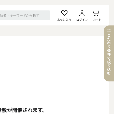
お気に入り
ログイン
カート
こ
だ
わ
り
条
件
で
絞
り
込
む
倉敷が開催されます。