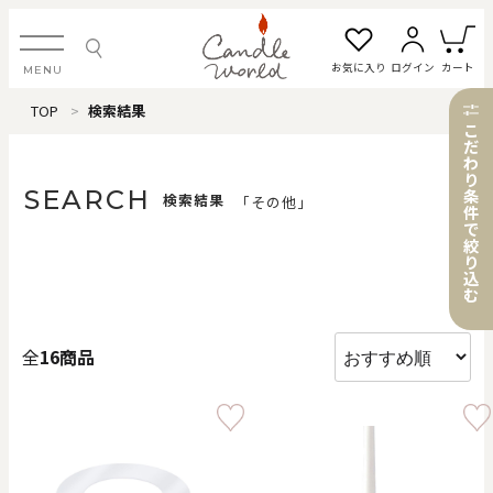
お気に入り
ログイン
カート
MENU
TOP
検索結果
ログイン・新規会員登録
こ
だ
わ
り
SEARCH
条
検索結果
「その他」
件
で
お気に入り一覧
カートを見る
絞
り
込
む
すべてのアイテム
全
16商品
カテゴリから探す
#タグから探す