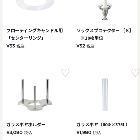
価格で探す
0
20000
フローティングキャンドル用
ワックスプロテクター ［８］
円
円
～
「センターリング」
※10枚単位
¥33
¥52
税込
税込
クリア
OK
色で探す
ガラスホヤホルダー
ガラスホヤ（60Φ×375L）
お買い物ガイド
企業情報
お知らせ
お問い合わせ
¥3,080
¥1,980
税込
税込