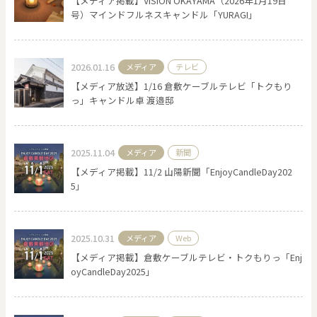
【メディア掲載】VISION OKAYAMA（2026年1月19日
号）マインドフルネスキャンドル「YURAGI」
0
20000
2026.01.16
メディア
テレビ
円
円
～
【メディア放送】1/16 倉敷ケーブルテレビ「トクもり
クリア
OK
っ」キャンドル卓 渡邉邸
色で探す
2025.11.04
メディア
新聞
【メディア掲載】11/2 山陽新聞「EnjoyCandleDay202
5」
2025.10.31
メディア
Web
【メディア掲載】倉敷ケーブルテレビ・トクもりっ「Enj
oyCandleDay2025」
お買い物ガイド
企業情報
お知らせ
お問い合わせ