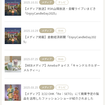
2025.10.31
メディア
テレビ
【メディア放送】RSK山陽放送・金曜ライブいまどき
「EnjoyCandleDay2025」
2025.10.29
メディア
Web
【メディア掲載】倉敷経済新聞「EnjoyCandleDay202
5」
2025.07.25
メディア
Web
【WEBメディア】Amebaチョイス「キャンドルホルダー
メルティー」
2025.03.25
メディア
テレビ
【メディア】3/22 OHK「Re：SETO」にて廃棄予定の製
品を活用したファッションショーが紹介されました