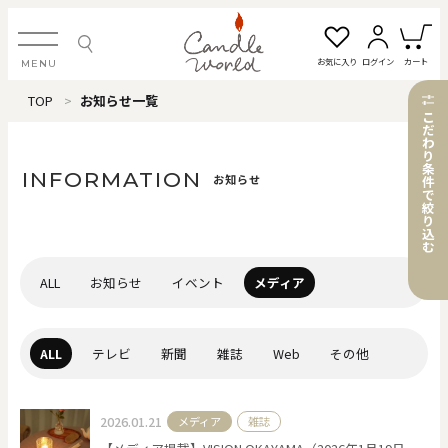
お気に入り
ログイン
カート
MENU
TOP
お知らせ一覧
ログイン・新規会員登録
こ
だ
わ
り
条
INFORMATION
お知らせ
件
で
絞
お気に入り一覧
カートを見る
り
込
む
すべてのアイテム
ALL
お知らせ
イベント
メディア
カテゴリから探す
ALL
テレビ
新聞
雑誌
Web
その他
#タグから探す
2026.01.21
メディア
雑誌
価格で探す