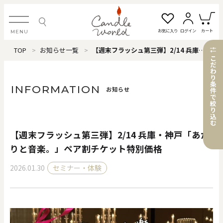
お気に入り
ログイン
カート
MENU
TOP
お知らせ一覧
【週末フラッシュ第三弾】2/14 兵庫・神戸「あかりと音楽。」ペア割チケット特別価格
ログイン・新規会員登録
こ
だ
わ
り
条
INFORMATION
お知らせ
件
で
絞
お気に入り一覧
カートを見る
り
込
む
【週末フラッシュ第三弾】2/14 兵庫・神戸「あか
すべてのアイテム
りと音楽。」ペア割チケット特別価格
2026.01.30
セミナー・体験
カテゴリから探す
#タグから探す
価格で探す