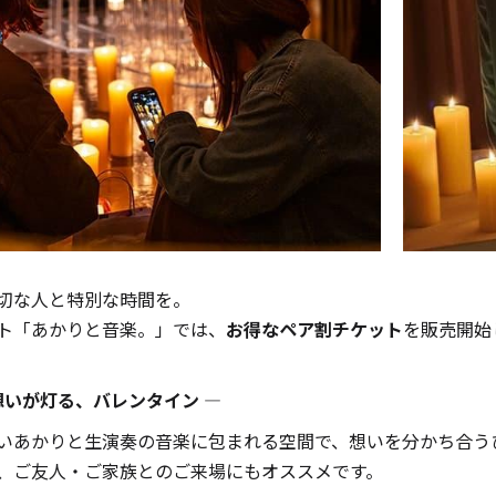
切な人と特別な時間を。
ト「あかりと音楽。」では、
お得なペア割チケット
を販売開始
手作りキット
想いが灯る、バレンタイン ―
いあかりと生演奏の音楽に包まれる空間で、想いを分かち合う
、ご友人・ご家族とのご来場にもオススメです。
りキャンドル材料