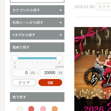
2026.01.06
セミナ
カテゴリから探す
（ブランド）YURAGI
利用シーンから探す
ALL
#タグから探す
価格で探す
キャンドル
0
20000
円
円
～
ALL
クリア
OK
カップキ
色で探す