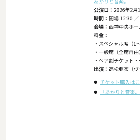
あかりと音楽。
公演日：
2026年2
その他キ
時間：
開場 12:30 ／
会場：
西神中央ホー
料金：
・スペシャル席（1〜
（利用シーン）アウトド
・一般席（全席自由）
・ペア割チケット・一
出演：
高松亜衣（ヴ
ALL
チケット購入はこ
「あかりと音楽。
キャンド
（利用シーン）インテリ