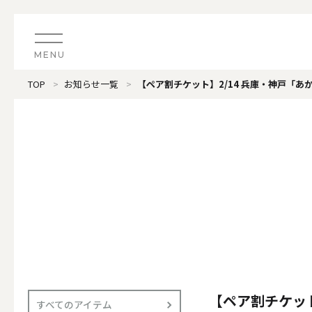
MENU
TOP
お知らせ一覧
【ペア割チケット】2/14 兵庫・神戸「
CATEGORY
すべてのアイテム
（ブランド）LOOPLE 
カテゴリから探す
ALL
#タグから探す
価格で探す
（ブランド）offti 《
色で探す
ALL
【ペア割チケット
すべてのアイテム