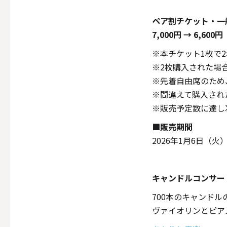
ペア割チケット・一
7,000円 → 6,60
その他
※本チケット1枚で
※2枚購入された場
※先着自由席のため
ALL
※間違えて購入され
※販売予定数に達し
■販売期間
（形から選ぶ）キャンド
2026年1月6日（火）1
ALL
キャンドルコンサー
700本のキャンド
ヴァイオリンとピア
ボールキ