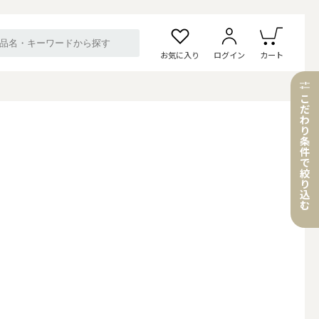
お気に入り
ログイン
カート
こ
だ
わ
り
条
件
で
絞
り
込
む