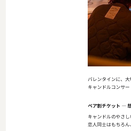
ALL
点火・消火ツール
ALL
バレンタインに、大
手作りキャンドル
キャンドルコンサー
ALL
ペア割チケット ― 
キャンドルのやさし
恋人同士はもちろん
本格手作