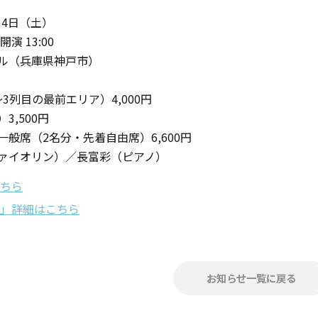
月14日（土）
ャンドル
 開演 13:00
ル（兵庫県神戸市）
3列目の最前エリア）4,000円
ア
3,500円
般席（2名分・先着自由席）6,600円
ァイオリン）／長富彩（ピアノ）
アウトドアキャンドル
ちら
」詳細はこちら
ル・ホルダーセット
アクセサリ・小物
お知らせ一覧に戻る
ア・日常