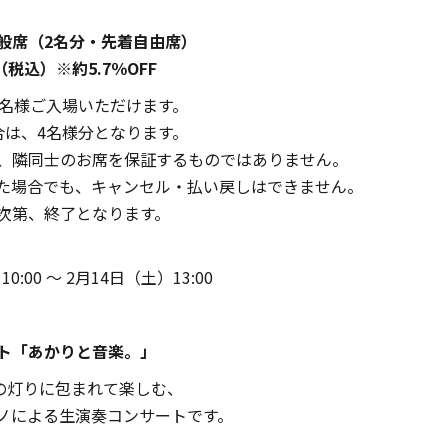
般席（2名分・先着自由席）
0円（税込）※約5.7％OFF
2名様ご入場いただけます。
合は、4名様分となります。
、隣同士のお席を保証するものではありません。
キャンドルグッズ
た場合でも、キャンセル・払い戻しはできません。
次第、終了となります。
ル
0:00 ～ 2月14日（土）13:00
ピラーキャンドル
ト「あかりと音楽。」
ルの灯りに包まれて楽しむ、
ノによる生演奏コンサートです。
ャンドル
カップキャンドル