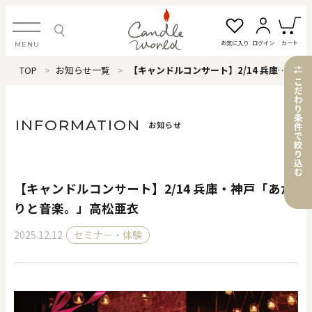
お気に入り
ログイン
カート
MENU
TOP
お知らせ一覧
【キャンドルコンサート】2/14 兵庫・神戸「あかりと音楽。」高松亜衣
ログイン・新規会員登録
こ
だ
わ
り
条
INFORMATION
お知らせ
件
で
絞
お気に入り一覧
カートを見る
り
込
む
【キャンドルコンサート】2/14 兵庫・神戸「あか
すべてのアイテム
りと音楽。」高松亜衣
2025.12.12
セミナー・体験
カテゴリから探す
#タグから探す
価格で探す