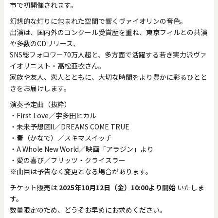
市で初開催されます。
幻想的な灯りに包まれた空間で響くヴァイオリンの音色。
出演は、国内外のコンクール受賞歴を重ね、東京フィルとの共演
や多数のCDリリース、
SNS総フォロワー70万人超と、多方面で活躍する若き実力派ヴァ
イオリニスト・高松亜衣さん。
家族や友人、恋人とともに、大切な時間をより豊かに彩るひとと
きをお届けします。
演奏予定曲（抜粋）
・First Love／宇多田ヒカル
・未来予想図Ⅱ／DREAMS COME TRUE
・奏（かなで）／スキマスイッチ
・A Whole New World／映画「アラジン」より
・愛の喜び／フリッツ・クライスラー
※曲目は予告なく変更となる場合があります。
チケット販売は
2025年10月12日（金）10:00より開始
いたしま
す。
数量限定のため、どうぞお早めにお求めください。