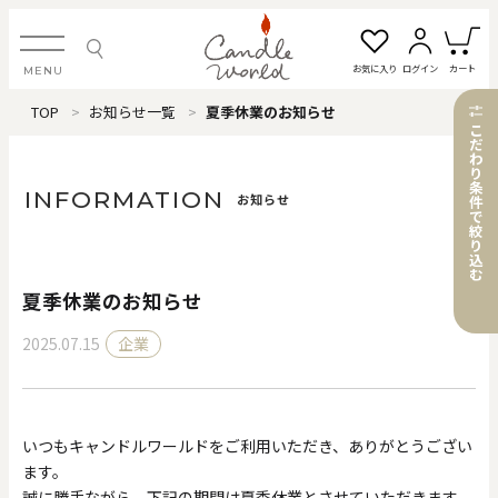
お気に入り
ログイン
カート
MENU
TOP
お知らせ一覧
夏季休業のお知らせ
ログイン・新規会員登録
こ
だ
わ
り
条
INFORMATION
お知らせ
件
で
絞
お気に入り一覧
カートを見る
り
込
む
夏季休業のお知らせ
すべてのアイテム
2025.07.15
企業
カテゴリから探す
#タグから探す
いつもキャンドルワールドをご利用いただき、ありがとうござい
ます。
価格で探す
誠に勝手ながら、下記の期間は夏季休業とさせていただきます。