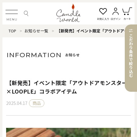
お気に入り
ログイン
カート
MENU
TOP
お知らせ一覧
【新発売】イベント限定「アウトドアモンスター×LOOPLE」コラボアイテム
ログイン・新規会員登録
こ
だ
わ
り
条
INFORMATION
お知らせ
件
で
絞
お気に入り一覧
カートを見る
り
込
む
【新発売】イベント限定「アウトドアモンスター
すべてのアイテム
×LOOPLE」コラボアイテム
2025.04.17
商品
カテゴリから探す
#タグから探す
価格で探す