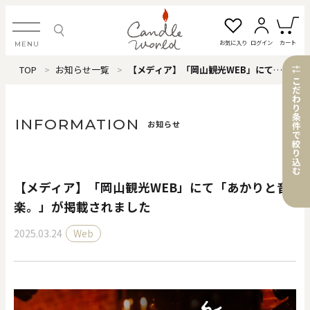
お気に入り
ログイン
カート
MENU
TOP
お知らせ一覧
【メディア】「岡山観光WEB」にて「あかりと音楽。」が掲載されました
ログイン・新規会員登録
こ
だ
わ
り
条
INFORMATION
お知らせ
件
で
絞
お気に入り一覧
カートを見る
り
込
む
【メディア】「岡山観光WEB」にて「あかりと音
すべてのアイテム
楽。」が掲載されました
2025.03.24
Web
カテゴリから探す
#タグから探す
価格で探す