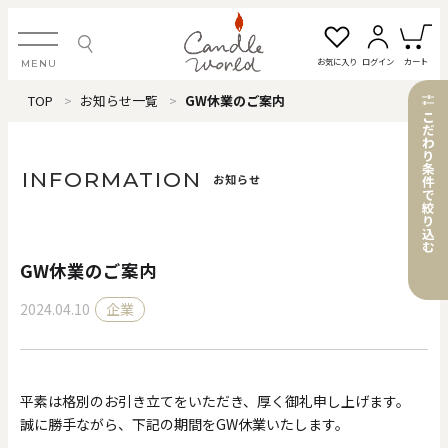
お気に入り
ログイン
カート
MENU
TOP
お知らせ一覧
GW休業のご案内
ログイン・新規会員登録
こ
だ
わ
り
条
INFORMATION
お知らせ
件
で
絞
お気に入り一覧
カートを見る
り
込
む
GW休業のご案内
すべてのアイテム
2024.04.10
企業
カテゴリから探す
#タグから探す
平素は格別のお引き立てをいただき、厚く御礼申し上げます。
誠に勝手ながら、下記の期間をGW休業いたします。
価格で探す