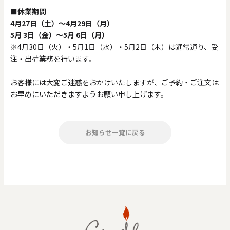
■休業期間
4月27日（土）〜4月29日（月）
5月 3日（金）〜5月 6日（月）
0
20000
※4月30日（火）・5月1日（水）・5月2日（木）は通常通り、受
円
円
～
注・出荷業務を行います。
クリア
OK
お客様には大変ご迷惑をおかけいたしますが、ご予約・ご注文は
お早めにいただきますようお願い申し上げます。
色で探す
お知らせ一覧に戻る
お買い物ガイド
企業情報
お知らせ
お問い合わせ