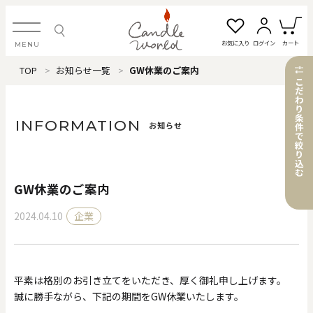
お気に入り
ログイン
カート
MENU
TOP
お知らせ一覧
GW休業のご案内
ログイン・新規会員登録
こ
だ
わ
り
条
INFORMATION
お知らせ
件
で
絞
お気に入り一覧
カートを見る
り
込
む
GW休業のご案内
すべてのアイテム
2024.04.10
企業
カテゴリから探す
#タグから探す
平素は格別のお引き立てをいただき、厚く御礼申し上げます。
誠に勝手ながら、下記の期間をGW休業いたします。
価格で探す