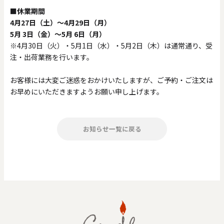
■休業期間
4月27日（土）〜4月29日（月）
5月 3日（金）〜5月 6日（月）
0
20000
※4月30日（火）・5月1日（水）・5月2日（木）は通常通り、受
円
円
～
注・出荷業務を行います。
クリア
OK
お客様には大変ご迷惑をおかけいたしますが、ご予約・ご注文は
お早めにいただきますようお願い申し上げます。
色で探す
お知らせ一覧に戻る
お買い物ガイド
企業情報
お知らせ
お問い合わせ