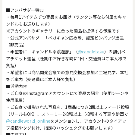
■アンバサダー特典
・毎月1アイテムずつ商品をお届け（ランタン等なら付属のキャ
ンドルもお送りします）
※アカウントのギャラリーに合った商品を提供する予定です
・公式アンバサダー「ペガキャン広め隊」認定ピンバッジ進呈
（非売品）
・希望者に「キャンドル卓渡邊邸」（
@candletaku
）の割引ペ
アチケット進呈（任期中お好きな時に1回・交通費はご本人様で
負担）
・希望者には商品開発会議での意見交換会参加と工場見学、本社
をご案内（交通費はご本人様で負担）
■活動内容
・ご自身のInstagramアカウントにて商品の紹介（使用シーンや
使用風景）
・ご自身で撮影された写真を、1商品につき2回以上フィード投稿
（リールもOK）、ストーリー2投稿以上（投稿する写真や動画で
@candleworld_online
をメンションし、アカウントのタイアッ
プ投稿やタグ付け、指定のハッシュタグをお願いします）
■応募方法