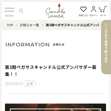
お気に入り
ログイン
カート
MENU
TOP
お知らせ一覧
第3期ペガサスキャンドル公式アンバサダー募集！！
ログイン・新規会員登録
こ
だ
わ
り
条
INFORMATION
お知らせ
件
で
絞
お気に入り一覧
カートを見る
り
込
む
第3期ペガサスキャンドル公式アンバサダー募
すべてのアイテム
集！！
2024.03.12
企業
カテゴリから探す
#タグから探す
価格で探す