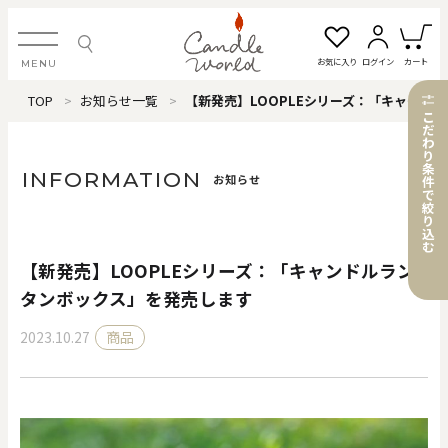
お気に入り
ログイン
カート
MENU
TOP
お知らせ一覧
【新発売】LOOPLEシリーズ：「キャンドルランタンボックス」を発売します
ログイン・新規会員登録
こ
だ
わ
り
条
INFORMATION
お知らせ
件
で
絞
お気に入り一覧
カートを見る
り
込
む
【新発売】LOOPLEシリーズ：「キャンドルラン
すべてのアイテム
タンボックス」を発売します
2023.10.27
商品
カテゴリから探す
#タグから探す
価格で探す