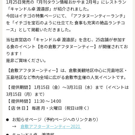
1月25日発売の『月刊タウン情報おかやま 2月号』にレストラン
「キャンドル卓 渡邉邸」が紹介されました。
今回はイチゴの特集ページにて、「アフタヌーンティーランチ」
を「イチゴを宝石のように仕立てた 食事も充実の絶品ランチコ
ース」として掲載いただきました。
当社直営店の「キャンドル卓 渡邉邸」を含む、25店舗が参加す
る食のイベント【冬の倉敷アフタヌーンティー】が開催されてお
ります！
是非ご賞味ください。
【倉敷アフタヌーンティー】は、倉敷美観地区中心に児島地区・
玉島地区など市内全域に広がる倉敷市主催の人気イベントです。
【 提供期間 】 1月15日（金）～3月31日（水）まで（イベントは
3月15日（月）まで）
【 提供時間 】 11:30 ～ 14:00
【 店 休 日 】 毎週 月・火曜日（祝日は除く）
お知らせページ（予約ページへのリンクあり）
→
倉敷アフターヌーンティー2021
キャンドル卓 渡邉邸