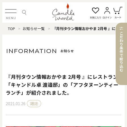
お気に入り
ログイン
カート
MENU
TOP
お知らせ一覧
『月刊タウン情報おかやま 2月号 』にレストラン「キャンドル卓 渡邉邸」の「アフタヌーンティーランチ」が紹介されました。
ログイン・新規会員登録
こ
だ
わ
り
条
INFORMATION
お知らせ
件
で
絞
お気に入り一覧
カートを見る
り
込
む
『月刊タウン情報おかやま 2月号 』にレストラン
すべてのアイテム
「キャンドル卓 渡邉邸」の「アフタヌーンティー
ランチ」が紹介されました。
カテゴリから探す
2021.01.26
雑誌
#タグから探す
価格で探す