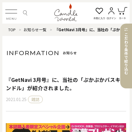
お気に入り
ログイン
カート
MENU
TOP
お知らせ一覧
『GetNavi 3月号』に、当社の「ぷかぷかバスキャンドル」が紹介されました。
ログイン・新規会員登録
こ
だ
わ
り
条
INFORMATION
お知らせ
件
で
絞
お気に入り一覧
カートを見る
り
込
む
『GetNavi 3月号』に、当社の「ぷかぷかバスキャ
すべてのアイテム
ンドル」が紹介されました。
2021.01.25
雑誌
カテゴリから探す
#タグから探す
価格で探す