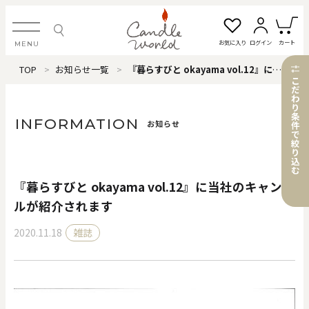
お気に入り
ログイン
カート
MENU
TOP
お知らせ一覧
『暮らすびと okayama vol.12』に当社のキャンドルが紹介されます
ログイン・新規会員登録
こ
だ
わ
り
条
INFORMATION
お知らせ
件
で
絞
お気に入り一覧
カートを見る
り
込
む
『暮らすびと okayama vol.12』に当社のキャンド
すべてのアイテム
ルが紹介されます
2020.11.18
雑誌
カテゴリから探す
#タグから探す
価格で探す