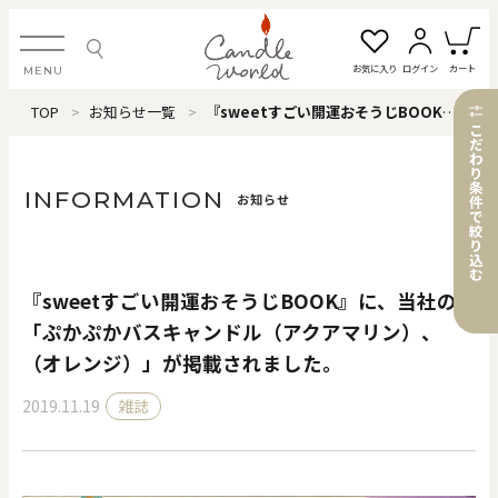
お気に入り
ログイン
カート
MENU
TOP
お知らせ一覧
『sweetすごい開運おそうじBOOK』に、当社の「ぷかぷかバスキャンドル（アクアマリン）、（オレンジ）」が掲載されました。
ログイン・新規会員登録
こ
だ
わ
り
条
INFORMATION
お知らせ
件
で
絞
お気に入り一覧
カートを見る
り
込
む
『sweetすごい開運おそうじBOOK』に、当社の
すべてのアイテム
「ぷかぷかバスキャンドル（アクアマリン）、
（オレンジ）」が掲載されました。
カテゴリから探す
2019.11.19
雑誌
#タグから探す
価格で探す