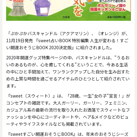
「ぷかぷかバスキャンドル（アクアマリン）、（オレンジ）が、
11月19日発売 『sweet占いBOOK 特別編集 人生が変わる！すご
い開運おそうじBOOK 2020決定版』に紹介されました。
2020年開運グッズ特集ページの中、バスキャンドルは、”うるお
いのあるものが、心を癒してくれる”ということで、今ある生活
の中にひと手間加えて、ワンランクアップした自分を生み出すた
めの上質な時間を過ごせるアイテムのひとつとして紹介されてい
ます。
『sweet（スウィート）』は、「28歳、一生“女の子”宣言！」が
コンセプトの雑誌です。大人ガーリー、ガーリー、フェミニン、
カジュアル系の最新の流行を取り入れたお洒落でスウィートなフ
ァッションを中心にコーディネートや、ヘア&メイクなどのビュ
ーティやライフスタイルなども掲載されています。
『sweetすごい開運おそうじBOOK』は、年末のおそうじシーズ