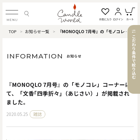
お気に入り
ログイン
カート
MENU
TOP
お知らせ一覧
『MONOQLO 7月号』の「モノコレ」コーナーにて、「文香｢四季折々｣（あじさい）」が掲載されました。
ログイン・新規会員登録
こ
だ
わ
り
条
INFORMATION
お知らせ
件
で
絞
お気に入り一覧
カートを見る
り
込
む
『MONOQLO 7月号』の「モノコレ」コーナーに
すべてのアイテム
て、「文香｢四季折々｣（あじさい）」が掲載され
ました。
カテゴリから探す
2020.05.25
雑誌
#タグから探す
価格で探す