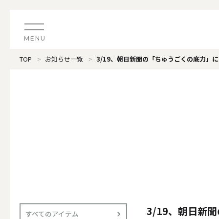
MENU
TOP
お知らせ一覧
3/19、朝日新聞の「ちゅうごくの底力」
CATEGORY
すべてのアイテム
（ブランド）LOOPLE 
カテゴリから探す
ALL
#タグから探す
価格で探す
（ブランド）offti 《
色で探す
ALL
3/19、朝日
すべてのアイテム