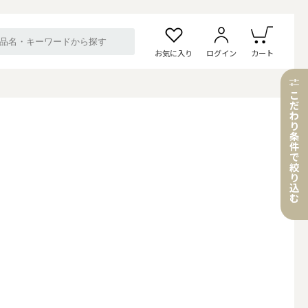
お気に入り
ログイン
カート
こ
だ
わ
り
条
件
で
絞
り
込
む
。