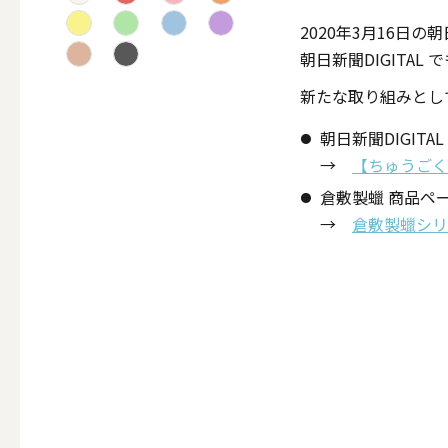
テーパー
2020年3月16日
朝日新聞DIGITAL
新たな取り組みとして
朝日新聞DIGI
キャンドルホルダー
→
【ちゅうごく
倉敷製蠟 商品ペ
ALL
→
倉敷製蠟シリ
キャンド
キャンドル・ホルダーセ