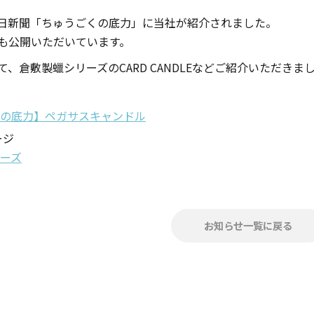
キャンドル
フローティングキャンドル
の朝日新聞「ちゅうごくの底力」に当社が紹介されました。
 でも公開いただいています。
、倉敷製蠟シリーズのCARD CANDLEなどご紹介いただきま
TAL
の底力】ペガサスキャンドル
ージ
キャンドルグラス
ーズ
ルプレート
ランタン
お知らせ一覧に戻る
ット