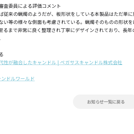
審査委員による評価コメント
ば従来の蝋燭のようだが、板形状をしている本製品はただ単に
ない等の様々な側面も考慮されている。蝋燭そのものの形状を
至るまで非常に良く整理され丁寧にデザインされており、長年
。
る
代性が融合したキャンドル | ペガサスキャンドル株式会社
｜キャンドルワールド
お知らせ一覧に戻る
手作りキット
りキャンドル材料