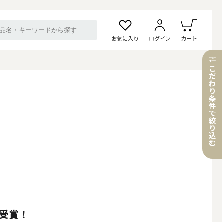
お気に入り
ログイン
カート
こ
だ
わ
り
条
件
で
絞
り
込
む
」受賞！