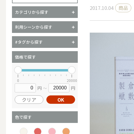
2017.10.04
商品
カテゴリから探す
（ブランド）YURAGI
利用シーンから探す
ALL
#タグから探す
価格で探す
キャンドル
0
20000
円
円
～
ALL
クリア
OK
カップキ
色で探す