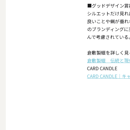
ALL
■グッドデザイン賞
シルエットだけ見れ
良いことや蝋が垂れ
のブランディングに
点火・消火ツール
んで考慮されている
ALL
倉敷製蠟を詳しく見
倉敷製蠟 伝統と現
CARD CANDLE
CARD CANDLE
手作りキャンドル
ALL
本格手作