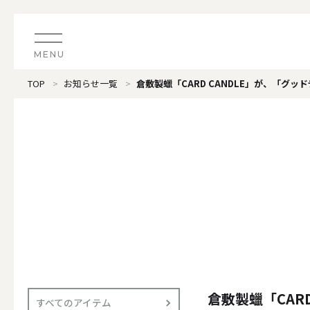
MENU
TOP
お知らせ一覧
倉敷製蠟「CARD CANDLE」が、「グッ
CATEGORY
すべてのアイテム
（ブランド）LOOPLE 
カテゴリから探す
ALL
#タグから探す
価格で探す
（ブランド）offti 《
色で探す
ALL
倉敷製蠟「CAR
すべてのアイテム