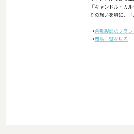
『キャンドル・カル
その想いを胸に、「
その他キ
→
倉敷製蠟のブラン
→
商品一覧を見る
（利用シーン）アウトド
ALL
キャンド
（利用シーン）インテリ