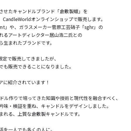
させたキャンドルブランド「倉敷製蠟」を
り、CandleWorldオンラインショップで販売します。
t」や、ガラスメーカー菅原工芸硝子「sghr」の
れるアートディレクター居山浩二氏との
ら生まれたブランドです。
キャンドルグッズ
人限定で販売してきましたが、
でも販売できることになりました。
ル
アに紹介されています！
ピラーキャンドル
ンドル作りで培ってきた知識や技術と現代性を融合すべく、
吟味・検証を重ね、キャンドルをデザインしました。
まれる、上質な倉敷製キャンドルです。
ャンドル
カップキャンドル
活を一人でも多くの人に。