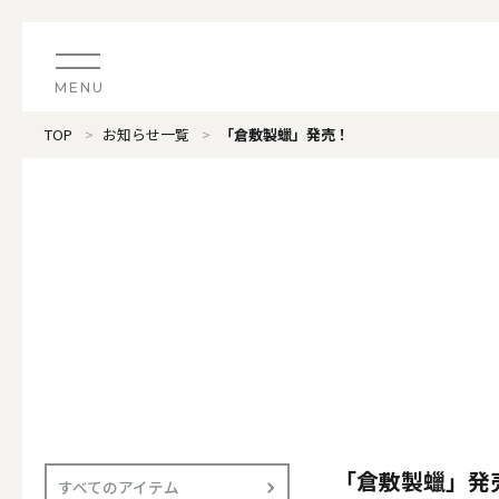
MENU
TOP
お知らせ一覧
「倉敷製蠟」発売！
CATEGORY
すべてのアイテム
（ブランド）LOOPLE 
カテゴリから探す
ALL
#タグから探す
価格で探す
（ブランド）offti 《
色で探す
ALL
「倉敷製蠟」発
すべてのアイテム