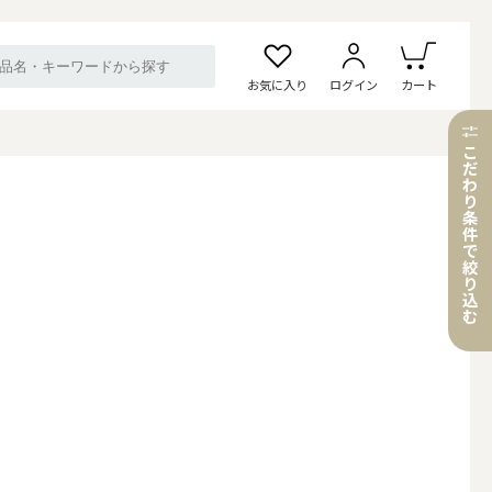
お気に入り
ログイン
カート
こ
だ
わ
り
条
件
で
絞
り
込
む