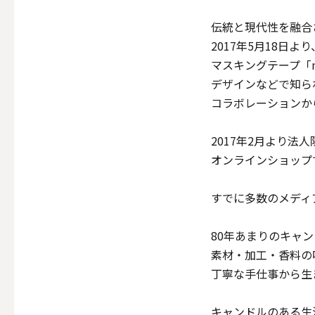
伝統と現代性を融合
2017年5月18日よ
マスキングテープ「m
その他
デザインなどで知ら
コラボレーションか
ALL
2017年2月より法
オンラインショップ
（形から選ぶ）キャンド
すでに多数のメディ
ALL
80年あまりのキャ
素材・加工・香料の
丁寧な手仕事から生
ボールキ
キャンドルのある生