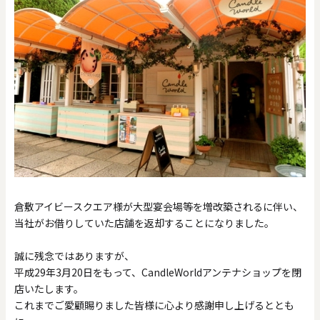
0
20000
円
円
～
クリア
OK
色で探す
倉敷アイビースクエア様が大型宴会場等を増改築されるに伴い、
当社がお借りしていた店舗を返却することになりました。
誠に残念ではありますが、
平成29年3月20日をもって、CandleWorldアンテナショップを閉
お買い物ガイド
企業情報
お知らせ
お問い合わせ
店いたします。
これまでご愛顧賜りました皆様に心より感謝申し上げるととも