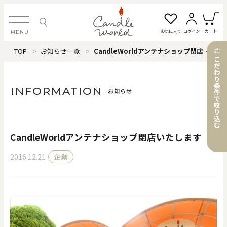
お気に入り
ログイン
カート
MENU
TOP
お知らせ一覧
CandleWorldアンテナショップ閉店いたします
ログイン・新規会員登録
こ
だ
わ
り
条
INFORMATION
お知らせ
件
で
絞
お気に入り一覧
カートを見る
り
込
む
CandleWorldアンテナショップ閉店いたします
すべてのアイテム
2016.12.21
企業
カテゴリから探す
#タグから探す
価格で探す