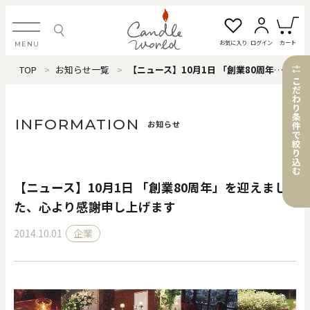
お気に入り
ログイン
カート
MENU
TOP
お知らせ一覧
【ニュース】10月1日 「創業80周年」を迎えました、心より感謝申し上げます
ログイン・新規会員登録
こ
だ
わ
り
条
INFORMATION
お知らせ
件
で
絞
お気に入り一覧
カートを見る
り
込
む
【ニュース】10月1日 「創業80周年」を迎えまし
すべてのアイテム
た、心より感謝申し上げます
2014.10.01
企業
カテゴリから探す
#タグから探す
価格で探す