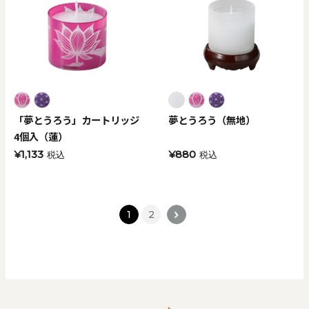
「夢とうろう」カートリッジ
夢とうろう（無地）
4個入（蓮）
¥1,133
¥880
税込
税込
1
2
>