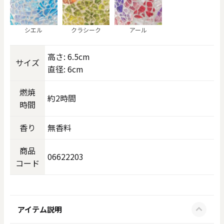
シエル
クラシーク
アール
高さ: 6.5cm
サイズ
直径: 6cm
燃焼
約2時間
時間
香り
無香料
商品
06622203
コード
アイテム説明