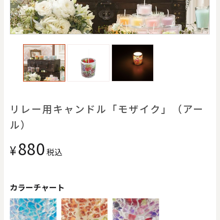
価格で探す
0
20000
円
円
～
クリア
OK
色で探す
リレー用キャンドル「モザイク」（アー
ル）
880
¥
税込
カラーチャート
お買い物ガイド
企業情報
お知らせ
お問い合わせ