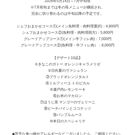
2026年5月14日～7月中旬頃
※7月初旬までは冬の苺メニューが継続され、
完全に切り替わるのは中旬以降の予定です。
シェフおまかせコース①(メイン魚料理・肉料理選択)：4,800円
シェフおまかせコース②(魚料理・肉料理両方)：5,800円
グレードアップコース①(メイン牛フィレ肉)：7,000円
グレードアップコース②(魚料理・牛フィレ肉）：8,000円
【デザート10品】
①きなこのガトー オレンジキャラメリゼ
②日向夏のヴァシュラン
③ブラッドオレンジタルト
④ミルフィーユ トロピカル
⑤瀬戸内レモンケーキ
⑥お米のマカロン
⑦ほうじ茶 マンゴーのヴェリーニ
⑧ピーチパインとココナッツ
⑨パンプルムース
⑩本日のスペシャリテ
◆苦手な食べ物やアレルギーなどございましたら、ご相談ください。