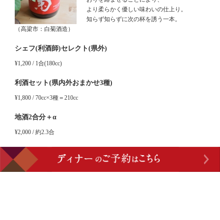
より柔らかく優しい味わいの仕上り。
知らず知らずに次の杯を誘う一本。
（高梁市：白菊酒造）
シェフ(利酒師)セレクト(県外)
¥1,200 / 1合(180cc)
利酒セット(県内外おまかせ3種)
¥1,800 / 70cc×3種＝210cc
地酒2合分＋α
¥2,000 / 約2.3合