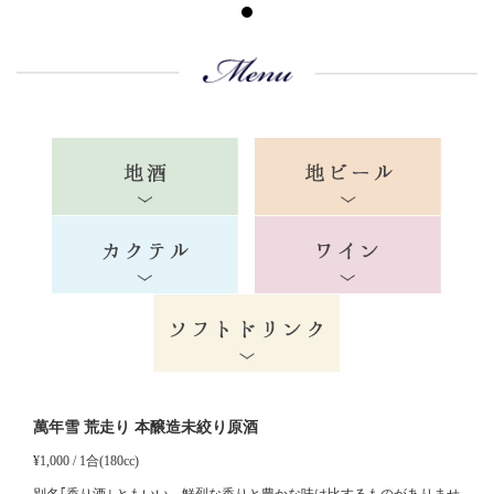
萬年雪 荒走り 本醸造未絞り原酒
¥1,000 / 1合(180cc)
別名｢香り酒｣
ともいい、鮮烈な香りと豊かな味は比するものがありませ