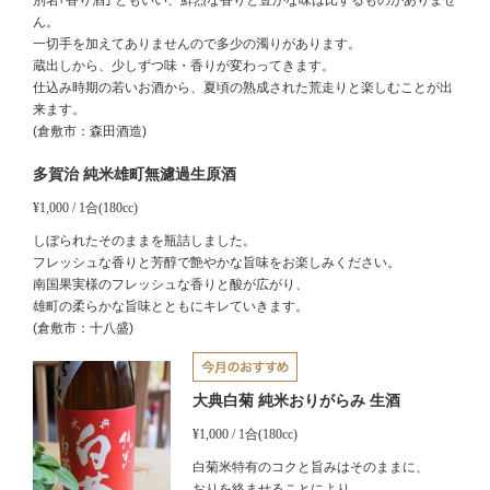
ん。
一切手を加えてありませんので多少の濁りがあります。
蔵出しから、少しずつ味・香りが変わってきます。
仕込み時期の若いお酒から、夏頃の熟成された荒走りと楽しむことが出
来ます。
(倉敷市：
森田酒造
)
多賀治 純米雄町無濾過生原酒
¥1,000 / 1合(180cc)
しぼられたそのままを瓶詰しました。
フレッシュな香りと芳醇で艶やかな旨味をお楽しみください。
南国果実様のフレッシュな香りと酸が広がり、
雄町の柔らかな旨味とともにキレていきます。
(倉敷市：十八盛)
大典白菊 純米おりがらみ 生酒
¥1,000 / 1合(180cc)
白菊米特有のコクと旨みはそのままに、
おりを絡ませることにより、