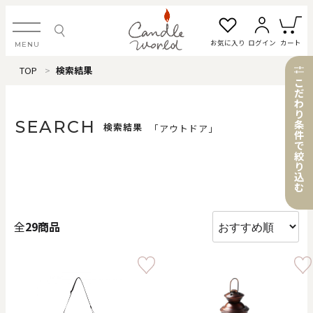
お気に入り
ログイン
カート
MENU
TOP
検索結果
ログイン・新規会員登録
こ
だ
わ
り
SEARCH
条
検索結果
「アウトドア」
件
で
お気に入り一覧
カートを見る
絞
り
込
む
すべてのアイテム
全
29商品
カテゴリから探す
#タグから探す