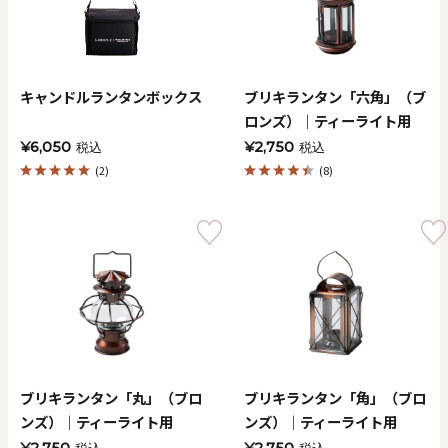
価格で探す
0
20000
キャンドルランタンボックス
ブリキランタン「六角」（ブ
円
円
～
ロンズ）｜ティーライト用
¥6,050
¥2,750
税込
税込
クリア
OK
(2)
(8)
色で探す
ブリキランタン「丸」（ブロ
ブリキランタン「角」（ブロ
お買い物ガイド
企業情報
お知らせ
お問い合わせ
ンズ）｜ティーライト用
ンズ）｜ティーライト用